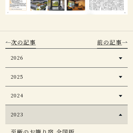
次の記事
前の記事
2026
5つ星の宿2026・2027
2025
Casa BRUTUS 2026年4月号
婦人画報2026年1月号
2024
Discover Japan 2026年5月号
PLATINUM RURUBU vol.16
自由気ままに楽しむ極上ひとり温泉
2023
Japan Brand Collection2026
CREA Due 2026 冬号
客室露天風呂＆貸し切り風呂の宿
至極のお籠り宿 全国版