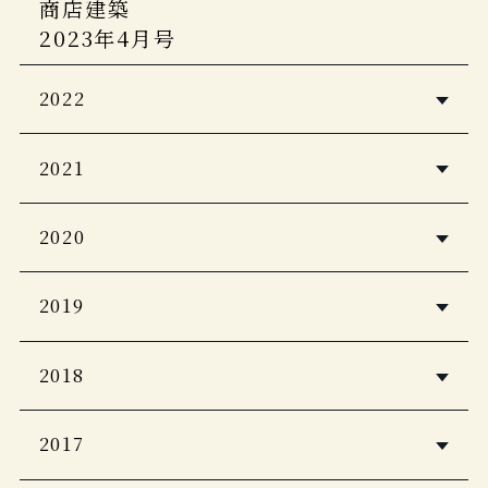
商店建築
2023年4月号
2022
CASA BRUTAS 【新装版】温泉 200
2021
近代建築
ホテル旅館
2020
2022年12月号
12月号
観光経済新聞
PAVONE SUMMER/AUTUMN 2022
2019
じゃらん大人のちょっと贅沢な旅
ホテル旅館
ホテル旅館
ホテル旅館
ノジュール
2018
2020年11月号
2022年5月号
2019年11月号
2021年8月号
ホテル旅館
JCB THE PREMIUM 2020年8月号
５つ星の宿
2017
家庭画報
CREA Traveller 2021Summer
2019年１月号
2020年1月号