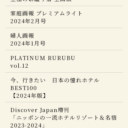
Discover Japan_TRAVEL 「ニッポン
一生に一度は泊まりたい！私のご褒美
家庭画報 プレミアムライト
の一流ホテル・リゾート＆名宿 2025-
宿
2024年2月号
2026」
Discover Japan Travel 2024-2025
婦人画報
旅行読売 2025年9月号
2024年1月号
じゃらん 大人のちょっと贅沢な旅
PLATINUM RURUBU vol.15
2024-2025
PLATINUM RURUBU
Japan Brand Collection2025
vol.12
ヴァンサンカン 25ans 2024年9月号
婦人画報 2025.4月号
今、行きたい 日本の憧れホテル
5つ星の宿 2024-2025年版
BEST100
Discover Japan 2025.5月号
【2024年版】
PLATINUM RURUBU vol.13
5つ星の宿 2025年5月号
Discover Japan増刊
男の隠れ家
「ニッポンの一流ホテルリゾート＆名宿
2024年 6月号
CREA Due 楽しいひとり温泉。2025
2023-2024」