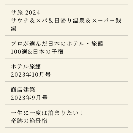
Japan Brand Collection 2024
婦人画報 創刊120周年 新年特大号
サ旅 2024
旅館・ホテル TOP100
2025年1月号
サウナ＆スパ＆日帰り温泉＆スーパー銭
湯
婦人画報
じゃらん 大人のちょっと贅沢な旅2025
2024年4月号
プロが選んだ日本のホテル・旅館
100選&日本の子宿
CREA Due
「楽しいひとり温泉。2024」(ひとり温
ホテル旅館
泉ガイド 最新版)
2023年10月号
商店建築
2023年9月号
一生に一度は泊まりたい！
奇跡の絶景宿