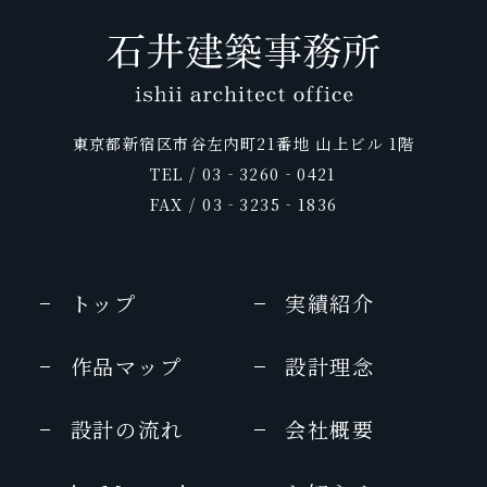
月刊ホテル旅館
ROYAL ROAD
和樂
Hanako Trip
味之宿 究極旅館美学
５つ星の宿
2008年2月号
LLIO リリオ vol.35 2014夏号
25ans
プロが選んだ日本のホテル・旅館100選
2009年
glo time
2013年 09月号
2010年 9月号
&日本の小宿 2013年度版
2011年
Discover Japan TRAVEL
庭
日本の新絶景
旅に出るなら
25ans
Richesse 2013 SUMME no.4
2015年 08 月号
ホテル旅館
LEON
2009年1月号
25ans
GOLF DIGEST・Traveler
CREA
銀座室礼
東京都新宿区市谷左内町21番地 山上ビル 1階
2010年8月号
2012年9月
pen
2011年 10月号
プロが選んだ日本のホテル・旅館100選
2019年 2・3月号
vol.9 2014春夏
TEL / 03‐3260‐0421
SIGNATURE4
2013年7月号
&日本の小宿 2015年度版
日本の美宿
FAX / 03‐3235‐1836
東京カレンダー
おとなのためのちょっと贅沢な旅
月号
家庭画報
家庭画報
2010年
2012年9月
クラシックホテルさんぽ
2011年
HERS
2019年2月号
2015年 07 月号
一個人
美的 (BITEKI)
MEN’S EX
CREA
トップ
実績紹介
marisol
2014年7月号
2010年 6月号
2012年7月
2013年 07月号
2011年 9月号
MONOCLE（モノクルマガジン）
作品マップ
設計理念
VISA
商店建築
Discover Japan
家庭画報
月刊ホテル旅館
商店建築
6月号
2010年 5月号
2012年6月
2013年7月号
2011年 9月号
2015年6月号
設計の流れ
会社概要
5つ星の宿
商店建築
ホテル旅館
婦人画報
UOMO
JALグループ機内誌 SKYWARD
2014年版
2010年3月号