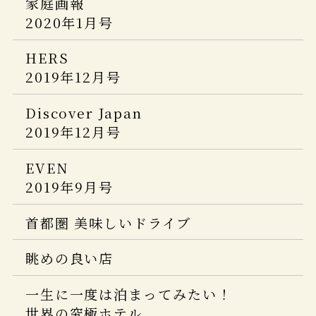
家庭画報
Discover Japan 2025.5月号
CREA Traveller 2021Summer
【2024年版】
PLATINUM RURUBU vol.13
2020年1月号
婦人画報
ホテル旅館
5つ星の宿 2025年5月号
５つ星の宿
Discover Japan増刊
男の隠れ家
2020年11月号
2022年4月号
HERS
「ニッポンの一流ホテルリゾート＆名宿
2024年 6月号
CREA Due 楽しいひとり温泉。2025
ホテル旅館
2019年12月号
2023-2024」
PARTNER 2020年8月号
2021年5月号
Japan Brand Collection 2024
婦人画報 創刊120周年 新年特大号
Discover Japan
サ旅 2024
ホテル旅館
旅館・ホテル TOP100
2025年1月号
pen
2019年12月号
サウナ＆スパ＆日帰り温泉＆スーパー銭
2020年9月号
2021年4月号
湯
婦人画報
じゃらん 大人のちょっと贅沢な旅2025
EVEN
５つ星の宿
2024年4月号
CREA Traveller spring2021
2019年9月号
プロが選んだ日本のホテル・旅館
100選&日本の子宿
VISA 6月号
CREA Due
THE RYOKAN COLLECTION
首都圏 美味しいドライブ
「楽しいひとり温泉。2024」(ひとり温
ホテル旅館
ホテル旅館
泉ガイド 最新版)
日本の憧れホテルBEST100
眺めの良い店
2023年10月号
2020年4月号
東海から行く絶景
一生に一度は泊まってみたい！
商店建築
旅色 何度も行きたい日本のいい宿
世界の究極ホテル