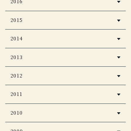
2016
男の隠れ家 2019年1月号
pａｒｔｎｅｒ 1-2月号
観光経済新聞
ホテル旅館
2015
Pen
12月号
2018年1月号
一度は泊まってみたい！究極の宿
coccala
2014
ホテル旅館
2015-2016冬号
日本の新絶景
ホテル旅館
11月号
eclat (エクラ) 2015年 02月号
7月
2013
月刊ホテル旅館
HERS
心なごむ美宿
2017年９月号
月刊ホテル旅館
日本名宿５０選 究極の宿
月刊ホテル旅館
Domani
2012
5つ星の宿
2015年 12 月号
GG
月刊ホテル旅館
東京カレンダーＭＯＯＫＳ 今宵特等席
pen
2017年10月号
住まいの提案、秋田
2014年12月号
TURNS 2018APR Vol.28
2011
2013年10月号
一度は泊まってみたい! 世界の究極ホテ
LEON 7月号
2012年冬号
ル
一生に一度は行くべき東海の絶景
和樂
CREA
ホテル旅館
旅サライ
2010
決定版
5つ星の宿
ホテル旅館
2014年 12月号
2018年 2・3月号
2012年1月号
ミセス
2012年12月号
じゃらん 大人のちょっと贅沢な旅
GQ Japan
2017年7月号
CREA Traveller
ＨＯＴＥＬ＆ＬＯＤＧＥ
婦人画報