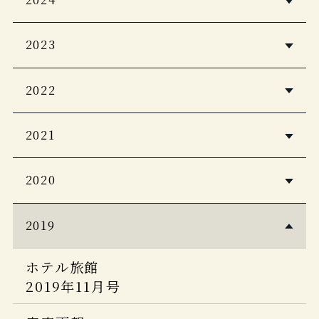
Discover Japan 2026年5月号
PLATINUM RURUBU vol.16
自由気ままに楽しむ極上ひとり温泉
2023
Japan Brand Collection2026
CREA Due 2026 冬号
客室露天風呂＆貸し切り風呂の宿
至極のお籠り宿 全国版
2022
Discover Japan_TRAVEL 「ニッポン
一生に一度は泊まりたい！私のご褒美
家庭画報 プレミアムライト
の一流ホテル・リゾート＆名宿 2025-
CASA BRUTAS 【新装版】温泉 200
宿
2021
2024年2月号
2026」
近代建築
Discover Japan Travel 2024-2025
ホテル旅館
婦人画報
旅行読売 2025年9月号
2020
2022年12月号
12月号
2024年1月号
じゃらん 大人のちょっと贅沢な旅
PLATINUM RURUBU vol.15
観光経済新聞
PAVONE SUMMER/AUTUMN 2022
2024-2025
2019
じゃらん大人のちょっと贅沢な旅
PLATINUM RURUBU
Japan Brand Collection2025
vol.12
ホテル旅館
ホテル旅館
ヴァンサンカン 25ans 2024年9月号
ホテル旅館
ノジュール
2020年11月号
2022年5月号
2019年11月号
婦人画報 2025.4月号
2021年8月号
今、行きたい 日本の憧れホテル
5つ星の宿 2024-2025年版
BEST100
JCB THE PREMIUM 2020年8月号
５つ星の宿