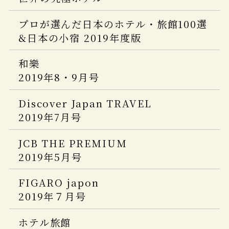
2023年9月号
プロが選んだ日本のホテル・旅館100選
オセラ
&日本の小宿 2021年度版
プロが選んだ日本のホテル・旅館100選
一生に一度は泊まりたい！
2020 1-2号
&日本の小宿 2019年度版
奇跡の絶景宿
Discover Japan TRAVEL ニッポンの
冬の気ままなひとり旅。
一流ホテル＆名旅館
和樂
商店建築
2020
2019年8・9月号
2023年4月号
Discover Japan
Discover Japan TRAVEL
2020年2月号
2019年7月号
日本の絶景 最新版
JCB THE PREMIUM
2019年5月号
ELLE JAPON
2020年３月号
FIGARO japon
2019年７月号
ホテル旅館