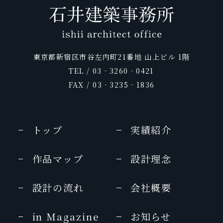
和樂
Hanako Trip
味之宿 究極旅館美学
2008年2月号
LLIO リリオ vol.35 2014夏号
25ans
プロが選んだ日本のホテル・旅館100選
2009年
glo time
2013年 09月号
2010年 9月号
&日本の小宿 2013年度版
2011年
Discover Japan TRAVEL
庭
旅に出るなら
25ans
Richesse 2013 SUMME no.4
2015年 08 月号
ホテル旅館
LEON
2009年1月号
25ans
GOLF DIGEST・Traveler
銀座室礼
東京都新宿区市谷左内町21番地 山上ビル 1階
2010年8月号
2012年9月
pen
2011年 10月号
プロが選んだ日本のホテル・旅館100選
vol.9 2014春夏
TEL / 03‐3260‐0421
SIGNATURE4
2013年7月号
&日本の小宿 2015年度版
日本の美宿
FAX / 03‐3235‐1836
東京カレンダー
おとなのためのちょっと贅沢な旅
月号
家庭画報
2010年
2012年9月
クラシックホテルさんぽ
2011年
HERS
2015年 07 月号
一個人
美的 (BITEKI)
MEN’S EX
CREA
トップ
実績紹介
marisol
2014年7月号
2010年 6月号
2012年7月
2013年 07月号
2011年 9月号
MONOCLE（モノクルマガジン）
作品マップ
設計理念
VISA
商店建築
Discover Japan
家庭画報
月刊ホテル旅館
商店建築
6月号
2010年 5月号
2012年6月
2013年7月号
2011年 9月号
2015年6月号
設計の流れ
会社概要
5つ星の宿
商店建築
ホテル旅館
婦人画報
UOMO
JALグループ機内誌 SKYWARD
2014年版
2010年3月号
2012年6月号
in Magazine
お知らせ
2013年7月号
2011年 9月号
2015年6月