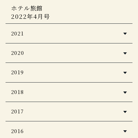
ホテル旅館
5つ星の宿 2025年5月号
Discover Japan増刊
男の隠れ家
2022年4月号
「ニッポンの一流ホテルリゾート＆名宿
2024年 6月号
CREA Due 楽しいひとり温泉。2025
2023-2024」
2021
Japan Brand Collection 2024
婦人画報 創刊120周年 新年特大号
サ旅 2024
旅館・ホテル TOP100
2025年1月号
ホテル旅館
2020
サウナ＆スパ＆日帰り温泉＆スーパー銭
12月号
湯
婦人画報
じゃらん 大人のちょっと贅沢な旅2025
観光経済新聞
2024年4月号
2019
じゃらん大人のちょっと贅沢な旅
プロが選んだ日本のホテル・旅館
100選&日本の子宿
ホテル旅館
CREA Due
ホテル旅館
ノジュール
2018
2020年11月号
「楽しいひとり温泉。2024」(ひとり温
2019年11月号
2021年8月号
ホテル旅館
泉ガイド 最新版)
ホテル旅館
2023年10月号
JCB THE PREMIUM 2020年8月号
2017
家庭画報
CREA Traveller 2021Summer
2019年１月号
2020年1月号
商店建築
婦人画報
DCカード会報誌
５つ星の宿
2016
男の隠れ家 2019年1月号
2023年9月号
2020年11月号
pａｒｔｎｅｒ 1-2月号