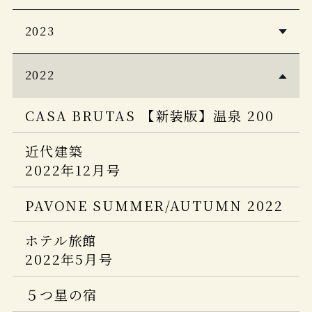
Discover Japan 2026年5月号
PLATINUM RURUBU vol.16
自由気ままに楽しむ極上ひとり温泉
2023
Japan Brand Collection2026
CREA Due 2026 冬号
客室露天風呂＆貸し切り風呂の宿
至極のお籠り宿 全国版
2022
Discover Japan_TRAVEL 「ニッポン
一生に一度は泊まりたい！私のご褒美
家庭画報 プレミアムライト
の一流ホテル・リゾート＆名宿 2025-
CASA BRUTAS 【新装版】温泉 200
宿
2024年2月号
2026」
近代建築
Discover Japan Travel 2024-2025
婦人画報
旅行読売 2025年9月号
2022年12月号
2024年1月号
じゃらん 大人のちょっと贅沢な旅
PLATINUM RURUBU vol.15
PAVONE SUMMER/AUTUMN 2022
2024-2025
PLATINUM RURUBU
Japan Brand Collection2025
vol.12
ホテル旅館
ヴァンサンカン 25ans 2024年9月号
2022年5月号
婦人画報 2025.4月号
今、行きたい 日本の憧れホテル
5つ星の宿 2024-2025年版
BEST100
５つ星の宿
Discover Japan 2025.5月号
【2024年版】
PLATINUM RURUBU vol.13