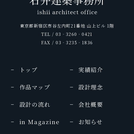
glo time
2013年 09月号
2010年 9月号
&日本の小宿 2013年度版
2011年
Discover Japan TRAVEL
庭
日本の新絶景
旅に出るなら
25ans
Richesse 2013 SUMME no.4
2015年 08 月号
ホテル旅館
LEON
2009年1月号
25ans
GOLF DIGEST・Traveler
CREA
銀座室礼
東京都新宿区市谷左内町21番地 山上ビル 1階
2010年8月号
2012年9月
pen
2011年 10月号
プロが選んだ日本のホテル・旅館100選
2019年 2・3月号
vol.9 2014春夏
TEL / 03‐3260‐0421
SIGNATURE4
2013年7月号
&日本の小宿 2015年度版
日本の美宿
FAX / 03‐3235‐1836
東京カレンダー
おとなのためのちょっと贅沢な旅
月号
家庭画報
家庭画報
2010年
2012年9月
クラシックホテルさんぽ
2011年
HERS
2019年2月号
2015年 07 月号
一個人
美的 (BITEKI)
MEN’S EX
CREA
トップ
実績紹介
marisol
2014年7月号
2010年 6月号
2012年7月
2013年 07月号
2011年 9月号
MONOCLE（モノクルマガジン）
作品マップ
設計理念
VISA
商店建築
Discover Japan
家庭画報
月刊ホテル旅館
商店建築
6月号
2010年 5月号
2012年6月
2013年7月号
2011年 9月号
2015年6月号
設計の流れ
会社概要
5つ星の宿
商店建築
ホテル旅館
婦人画報
UOMO
JALグループ機内誌 SKYWARD
2014年版
2010年3月号
2012年6月号
in Magazine
お知らせ
2013年7月号
2011年 9月号
2015年6月