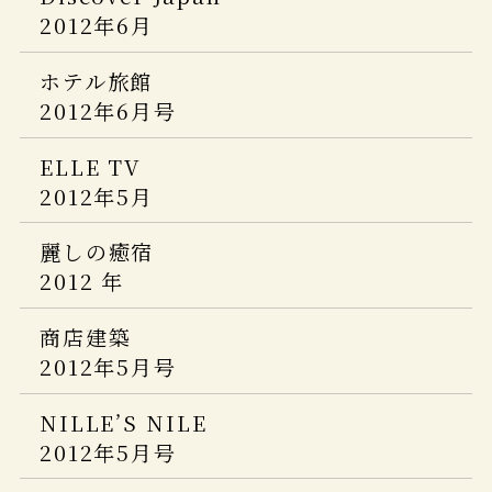
家庭画報
商店建築
6月号
2012年6月
2013年7月号
2015年6月号
5つ星の宿
ホテル旅館
婦人画報
JALグループ機内誌 SKYWARD
2014年版
2012年6月号
2013年7月号
2015年6月
La Vie 日本的理想旅店100＋
ELLE TV
LEON
The Wall Street Journal.ウェブ版
2012年5月
2013年7月号
日経おとなのOFF
死ぬまでに行きたい！世界の絶景 ホテ
2014年5月号
麗しの癒宿
東京カレンダー
ル編
2012 年
2013年7月号
婦人画報
5つ星の宿
2014年 05月号
商店建築
日本百名宿
2015年版
2012年5月号
サライ増刊 旅サライ
Discover Japan TRAVEL ニッポンの
誘いたい店
2014春号
NILLE’S NILE
名宿
2015
2012年5月号
FRaU
LIFE STYLE DOOR vol.32
Richer別冊