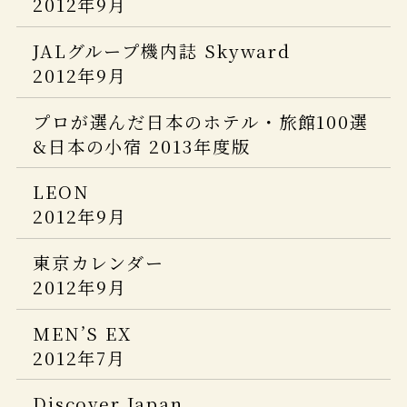
2012年9月
2017年8月号
載されました。
25ans
JALグループ機内誌 SKYWARD
ホテル旅館
CREA Traveller (クレア・トラベラ
JALグループ機内誌 Skyward
2013年 09月号
5つ星の宿
2015年8月
2019年6月号
ー) 2014年 07月号
2012年9月
和樂
Hanako Trip
味之宿 究極旅館美学
５つ星の宿
LLIO リリオ vol.35 2014夏号
プロが選んだ日本のホテル・旅館100選
2013年 09月号
&日本の小宿 2013年度版
Discover Japan TRAVEL
庭
日本の新絶景
旅に出るなら
Richesse 2013 SUMME no.4
2015年 08 月号
LEON
GOLF DIGEST・Traveler
CREA
銀座室礼
2012年9月
pen
プロが選んだ日本のホテル・旅館100選
2019年 2・3月号
vol.9 2014春夏
SIGNATURE4
2013年7月号
&日本の小宿 2015年度版
東京カレンダー
月号
家庭画報
家庭画報
2012年9月
クラシックホテルさんぽ
HERS
2019年2月号
2015年 07 月号
一個人
MEN’S EX
CREA
2014年7月号
2012年7月
2013年 07月号
MONOCLE（モノクルマガジン）
VISA
Discover Japan