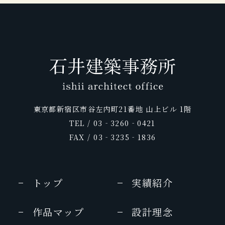
2011年11月号
月刊ホテル旅館
Discover Japan vol.5
2008年3月号
家庭画報 国際版
2009年
VOLARE
2010年 秋冬号
2011年 秋号
月刊ホテル旅館
ROYAL ROAD
2008年2月号
25ans
2009年
glo time
2010年 9月号
2011年
25ans
ホテル旅館
2009年1月号
25ans
東京都新宿区市谷左内町21番地 山上ビル 1階
2010年8月号
2011年 10月号
TEL / 03‐3260‐0421
日本の美宿
FAX / 03‐3235‐1836
おとなのためのちょっと贅沢な旅
2010年
2011年
美的 (BITEKI)
トップ
実績紹介
marisol
2010年 6月号
2011年 9月号
作品マップ
設計理念
商店建築
月刊ホテル旅館