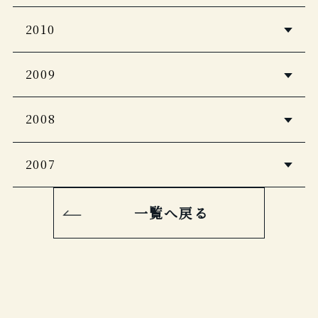
ホテル旅館
2010
2012年1月号
CREA Traveller
2009
Grazia
2011年冬号
2011年12月号
商店建築
2008
じゃらん スゴい！温泉宿
2009年12月号
FIGARO
＜完全保存版・関東版＞2011
2011年12月号
月刊ホテル旅館
2007
月刊ホテル旅館
2008年12月号
記念日を過ごしたい晴宿
2009年12月号
婦人画報
2010年
商店建築
2011年12月号
一覧へ戻る
婦人画報
2007年11月号
Discover Japan Travel Vol.2
2008年10月号
商店建築
2009年
OZmagazineTravel
2010年 11月号
庭
2011年12月号
自遊人
2007年9月号
商店建築
2008.5月号
個室露天&貸し切り風呂の宿
2009年8月号
ホテル旅館
2010年