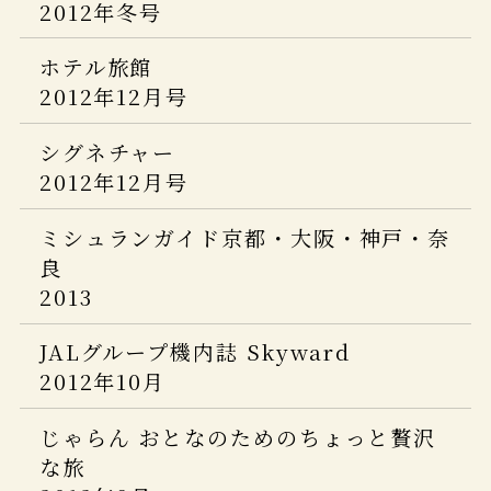
LEON 7月号
2012年冬号
ル
東海から行く絶景
一生に一度は行くべき東海の絶景
一生に一度は泊まってみたい！
和樂
CREA
商店建築
旅色 何度も行きたい日本のいい宿
旅サライ
決定版
世界の究極ホテル
5つ星の宿
ホテル旅館
2014年 12月号
2018年 2・3月号
2023年9月号
プロが選んだ日本のホテル・旅館100選
ミセス
2012年12月号
オセラ
じゃらん 大人のちょっと贅沢な旅
GQ Japan
&日本の小宿 2021年度版
2017年7月号
プロが選んだ日本のホテル・旅館100選
ＨＯＴＥＬ＆ＬＯＤＧＥ
婦人画報
一生に一度は泊まりたい！
2020 1-2号
2013-2014秋冬
12月号
&日本の小宿 2019年度版
シグネチャー
2014年10月号
奇跡の絶景宿
Discover Japan TRAVEL ニッポンの
ミシュランガイド北海道
美ストMay
2012年12月号
冬の気ままなひとり旅。
EVEN
ミシュランガイド兵庫
一流ホテル＆名旅館
2017特別版
和樂
JCAP7 サイトオープン
商店建築
2020
2013年 10月号
2016 特別版
2019年8・9月号
個人予約の旅と宿 山陰
ミシュランガイド京都・大阪・神戸・奈
2023年4月号
ＦＩＧＡＲＯ・ｊｐウェブサイト版
月刊ホテル旅館
良
Discover Japan
週刊ゴルフダイジェスト
美ST
2017年8月
Discover Japan TRAVEL
ホテル旅館
2014年9月号
2013
2020年2月号
2013 Ｎｏ.35 9月17号
2015年 11 月号
2019年7月号
3月
Miyagi Brand Collection2017
FRaU 2014年9月号
JALグループ機内誌 Skyward
日本の絶景 最新版
プロが選んだ日本のホテル・旅館100選
プロが選んだ日本のホテル・旅館100選
JCB THE PREMIUM
商店建築
2012年10月
&日本の小宿 2014年度版
婦人画報
&日本の小宿 2016年度版
2019年5月号
月刊ホテル旅館
ELLE JAPON
2017年8月号
ホテル旅館
2014年8月号
じゃらん おとなのためのちょっと贅沢
2020年３月号
AGORA
BRUTUS
FIGARO japon
な旅
8・9合併号 2013
25ans
2015年 8/15 号
情報誌「VISA」に「ホテル川久」が掲
2019年７月号
Discover Japan TRAVEL