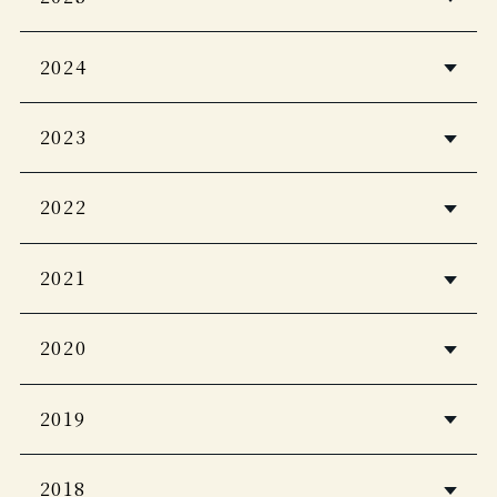
Casa BRUTUS 2026年4月号
婦人画報2026年1月号
2024
Discover Japan 2026年5月号
PLATINUM RURUBU vol.16
自由気ままに楽しむ極上ひとり温泉
2023
Japan Brand Collection2026
CREA Due 2026 冬号
客室露天風呂＆貸し切り風呂の宿
至極のお籠り宿 全国版
2022
Discover Japan_TRAVEL 「ニッポン
一生に一度は泊まりたい！私のご褒美
家庭画報 プレミアムライト
の一流ホテル・リゾート＆名宿 2025-
CASA BRUTAS 【新装版】温泉 200
宿
2021
2024年2月号
2026」
近代建築
Discover Japan Travel 2024-2025
ホテル旅館
婦人画報
旅行読売 2025年9月号
2020
2022年12月号
12月号
2024年1月号
じゃらん 大人のちょっと贅沢な旅
PLATINUM RURUBU vol.15
観光経済新聞
PAVONE SUMMER/AUTUMN 2022
2024-2025
2019
じゃらん大人のちょっと贅沢な旅
PLATINUM RURUBU
Japan Brand Collection2025
vol.12
ホテル旅館
ホテル旅館
ヴァンサンカン 25ans 2024年9月号
ホテル旅館
ノジュール
2018