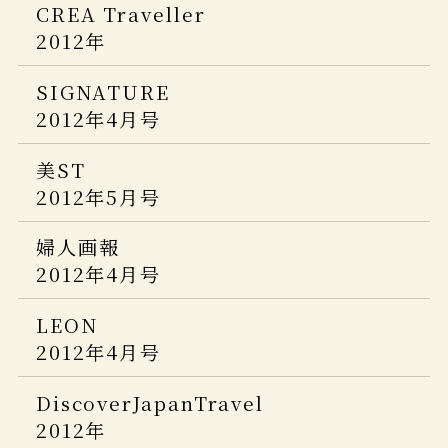
2014年 04月号
CREA Traveller
淡路島
2012年
LEON
Discover Japan Vol.33
2013年3月号
OZmagazine TRIP
2014年4月号
SIGNATURE
2015年4月号
2012年4月号
ミセスTravel
東京カレンダー
2013年1月号
家庭画報
2014年 04月号
美ST
2015年 04月号
2012年5月号
婦人画報
大人の癒し宿
2013年1月号
月刊外戸本・露天風呂付き客室の温泉
2014 ～東日本編～
婦人画報
宿
2012年4月号
美ST
2014年3月号
LEON
2012年4月号
DiscoverJapanTravel
2012年