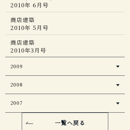
CREA
marisol
2014年7月号
2010年 6月号
2012年7月
2013年 07月号
2011年 9月号
MONOCLE（モノクルマガジン）
VISA
商店建築
Discover Japan
家庭画報
月刊ホテル旅館
商店建築
6月号
2010年 5月号
2012年6月
2013年7月号
2011年 9月号
2015年6月号
5つ星の宿
商店建築
ホテル旅館
婦人画報
UOMO
JALグループ機内誌 SKYWARD
2014年版
2010年3月号
2012年6月号
2013年7月号
2011年 9月号
2015年6月
La Vie 日本的理想旅店100＋
ELLE TV
2009
LEON
MAQUIA
The Wall Street Journal.ウェブ版
2012年5月
2013年7月号
2011年 9月号
日経おとなのOFF
商店建築
死ぬまでに行きたい！世界の絶景 ホテ
2008
2014年5月号
麗しの癒宿
東京カレンダー
2009年12月号
婦人画報
ル編
2012 年
2013年7月号
2011年 8月号
婦人画報
月刊ホテル旅館
2007
月刊ホテル旅館
5つ星の宿
2014年 05月号
2008年12月号
商店建築
日本百名宿
2009年12月号
CARREL
2015年版
2012年5月号
商店建築
2011年 8月号
一覧へ戻る
サライ増刊 旅サライ
婦人画報
2007年11月号
Discover Japan TRAVEL ニッポンの
Discover Japan Travel Vol.2
誘いたい店