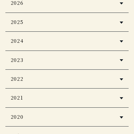
2026
5つ星の宿2026・2027
2025
Casa BRUTUS 2026年4月号
婦人画報2026年1月号
2024
Discover Japan 2026年5月号
PLATINUM RURUBU vol.16
自由気ままに楽しむ極上ひとり温泉
2023
Japan Brand Collection2026
CREA Due 2026 冬号
客室露天風呂＆貸し切り風呂の宿
至極のお籠り宿 全国版
2022
Discover Japan_TRAVEL 「ニッポン
一生に一度は泊まりたい！私のご褒美
家庭画報 プレミアムライト
の一流ホテル・リゾート＆名宿 2025-
CASA BRUTAS 【新装版】温泉 200
宿
2021
2024年2月号
2026」
近代建築
Discover Japan Travel 2024-2025
ホテル旅館
婦人画報
旅行読売 2025年9月号
2020
2022年12月号
12月号
2024年1月号
じゃらん 大人のちょっと贅沢な旅
PLATINUM RURUBU vol.15