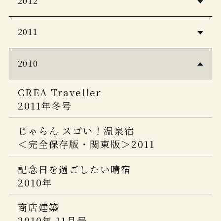
2012
THE RYOKAN COLLECTION
首都圏 美味しいドライブ
5つ星の宿
「楽しいひとり温泉。2024」(ひとり温
2015年 12 月号
GG
月刊ホテル旅館
東京カレンダーＭＯＯＫＳ 今宵特等席
ホテル旅館
ホテル旅館
泉ガイド 最新版)
pen
日本の憧れホテルBEST100
2017年10月号
眺めの良い店
住まいの提案、秋田
2014年12月号
TURNS 2018APR Vol.28
2023年10月号
2011
2020年4月号
2013年10月号
一度は泊まってみたい! 世界の究極ホテ
LEON 7月号
2012年冬号
ル
東海から行く絶景
一生に一度は行くべき東海の絶景
一生に一度は泊まってみたい！
和樂
CREA
商店建築
旅色 何度も行きたい日本のいい宿
ホテル旅館
旅サライ
2010
決定版
世界の究極ホテル
5つ星の宿
ホテル旅館
2014年 12月号
2018年 2・3月号
2023年9月号
2012年1月号
プロが選んだ日本のホテル・旅館100選
ミセス
2012年12月号
オセラ
じゃらん 大人のちょっと贅沢な旅
GQ Japan
&日本の小宿 2021年度版
2017年7月号
プロが選んだ日本のホテル・旅館100選
CREA Traveller
ＨＯＴＥＬ＆ＬＯＤＧＥ
婦人画報
一生に一度は泊まりたい！
2020 1-2号
Grazia
2013-2014秋冬
12月号
&日本の小宿 2019年度版
2011年冬号
シグネチャー
2014年10月号
奇跡の絶景宿
2011年12月号
Discover Japan TRAVEL ニッポンの
ミシュランガイド北海道
美ストMay
2012年12月号
冬の気ままなひとり旅。
EVEN
ミシュランガイド兵庫
一流ホテル＆名旅館
2017特別版
和樂
じゃらん スゴい！温泉宿
JCAP7 サイトオープン
商店建築
2020
FIGARO
2013年 10月号
2016 特別版
2019年8・9月号
個人予約の旅と宿 山陰
＜完全保存版・関東版＞2011
ミシュランガイド京都・大阪・神戸・奈
2023年4月号
2011年12月号
ＦＩＧＡＲＯ・ｊｐウェブサイト版
月刊ホテル旅館
良
Discover Japan
週刊ゴルフダイジェスト
美ST
2017年8月
Discover Japan TRAVEL
ホテル旅館
記念日を過ごしたい晴宿
2014年9月号
2013
2020年2月号
婦人画報
2013 Ｎｏ.35 9月17号
2015年 11 月号
2019年7月号
3月
2010年
2011年12月号
Miyagi Brand Collection2017
FRaU 2014年9月号
JALグループ機内誌 Skyward
日本の絶景 最新版
プロが選んだ日本のホテル・旅館100選
プロが選んだ日本のホテル・旅館100選
JCB THE PREMIUM
商店建築
商店建築
2012年10月
OZmagazineTravel
&日本の小宿 2014年度版
婦人画報
&日本の小宿 2016年度版
2019年5月号
月刊ホテル旅館
2010年 11月号