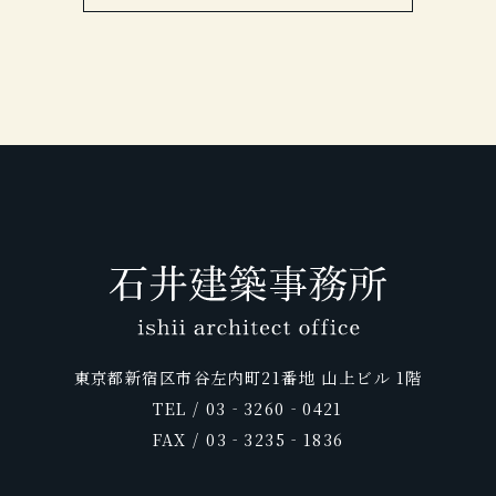
2014春号
2008年10月号
NILLE’S NILE
名宿
2009年
ELLE JAPON
2015
2012年5月号
庭
2011年 8月号
FRaU
自遊人
2007年9月号
LIFE STYLE DOOR vol.32
商店建築
Richer別冊
2014年 04月号
2008.5月号
CREA Traveller
2009年8月号
月刊ホテル旅館
淡路島
2012年
LEON
2011年6月号
Discover Japan Vol.33
月刊ホテル旅館
2013年3月号
Discover Japan vol.5
OZmagazine TRIP
2014年4月号
2008年3月号
SIGNATURE
2009年
和樂
2015年4月号
2012年4月号
ミセスTravel
2011年6月号
東京カレンダー
月刊ホテル旅館
2013年1月号
ROYAL ROAD
家庭画報
2014年 04月号
2008年2月号
美ST
2009年
Richer
2015年 04月号
2012年5月号
婦人画報
2011年5月号
大人の癒し宿
2013年1月号
25ans
月刊外戸本・露天風呂付き客室の温泉
2014 ～東日本編～
婦人画報
2009年1月号
和樂
宿
東京都新宿区市谷左内町21番地 山上ビル 1階
2012年4月号
2011年5月号
美ST
TEL / 03‐3260‐0421
2014年3月号
FAX / 03‐3235‐1836
LEON
月刊ホテル旅館
2012年4月号
2011年 4月号