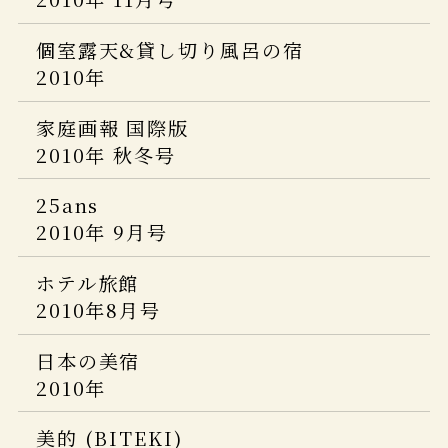
ELLE JAPON
2011年12月号
2017年8月号
ホテル旅館
2014年8月号
じゃらん おとなのためのちょっと贅沢
2020年３月号
AGORA
BRUTUS
FIGARO japon
個室露天&貸し切り風呂の宿
な旅
ホテル旅館
8・9合併号 2013
25ans
2015年 8/15 号
情報誌「VISA」に「ホテル川久」が掲
2019年７月号
Discover Japan TRAVEL
2010年
2012年9月
2011年11月号
2017年8月号
載されました。
25ans
JALグループ機内誌 SKYWARD
ホテル旅館
CREA Traveller (クレア・トラベラ
家庭画報 国際版
JALグループ機内誌 Skyward
VOLARE
2013年 09月号
5つ星の宿
2015年8月
2019年6月号
ー) 2014年 07月号
2010年 秋冬号
2012年9月
2011年 秋号
和樂
Hanako Trip
味之宿 究極旅館美学
５つ星の宿
LLIO リリオ vol.35 2014夏号
25ans
プロが選んだ日本のホテル・旅館100選
glo time
2013年 09月号
2010年 9月号
&日本の小宿 2013年度版
2011年
Discover Japan TRAVEL
庭
日本の新絶景
旅に出るなら
Richesse 2013 SUMME no.4
2015年 08 月号
ホテル旅館
LEON
25ans
GOLF DIGEST・Traveler
CREA
銀座室礼
2010年8月号
2012年9月
pen
2011年 10月号
プロが選んだ日本のホテル・旅館100選
2019年 2・3月号
vol.9 2014春夏
SIGNATURE4
2013年7月号
&日本の小宿 2015年度版
日本の美宿
東京カレンダー
おとなのためのちょっと贅沢な旅
月号
家庭画報
家庭画報
2010年
2012年9月
クラシックホテルさんぽ
2011年
HERS
2019年2月号
2015年 07 月号
一個人
美的 (BITEKI)
MEN’S EX