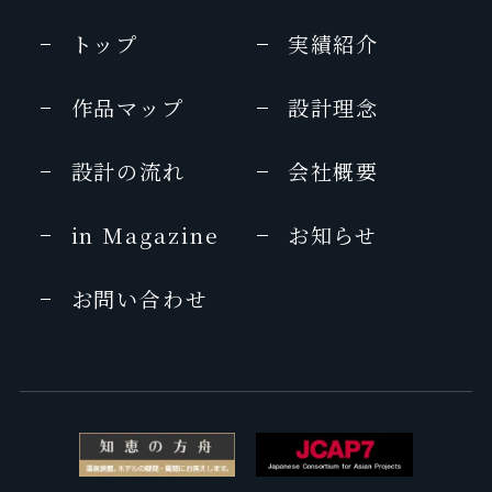
DiscoverJapanTravel
トップ
実績紹介
東京カレンダー
2012年
2011年 3月号
作品マップ
設計理念
BAILA
UOMO
2012年2月号
2011年2月号
設計の流れ
会社概要
Discover Japan
CREA
2012年2月号
in Magazine
お知らせ
2011年1月号
Hanako
お問い合わせ
OZ magazine
2012年no.1010
2011年1月号
家庭画報
家庭画報
2012年2月号
2011年1月号
美ST
SKI vol.2
2012年1月号