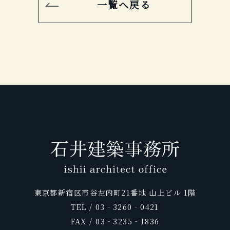
2011年12月号
一覧へ戻る
Miyagi Brand Collection2017
婦人画報
FRaU 2014年9月号
JALグループ機内誌 Skyward
日本の絶景 最新版
2007年11月号
Discover Japan Travel Vol.2
プロが選んだ日本のホテル・旅館100選
プロが選んだ日本のホテル・旅館100選
JCB THE PREMIUM
商店建築
2008年10月号
商店建築
2012年10月
2009年
OZmagazineTravel
&日本の小宿 2014年度版
婦人画報
&日本の小宿 2016年度版
2019年5月号
月刊ホテル旅館
2010年 11月号
ELLE JAPON
庭
2011年12月号
2017年8月号
ホテル旅館
自遊人
2014年8月号
じゃらん おとなのためのちょっと贅沢
2020年３月号
2007年9月号
商店建築
AGORA
BRUTUS
FIGARO japon
2008.5月号
個室露天&貸し切り風呂の宿
な旅
2009年8月号
ホテル旅館
8・9合併号 2013
25ans
2015年 8/15 号
情報誌「VISA」に「ホテル川久」が掲
2019年７月号
Discover Japan TRAVEL
2010年
2012年9月
2011年11月号
2017年8月号
載されました。
月刊ホテル旅館
Discover Japan vol.5
25ans
JALグループ機内誌 SKYWARD
ホテル旅館
2008年3月号
CREA Traveller (クレア・トラベラ
家庭画報 国際版
JALグループ機内誌 Skyward
2009年
VOLARE
2013年 09月号
5つ星の宿
2015年8月
2019年6月号
ー) 2014年 07月号
2010年 秋冬号
2012年9月
2011年 秋号
月刊ホテル旅館
ROYAL ROAD
和樂
Hanako Trip
味之宿 究極旅館美学
５つ星の宿
2008年2月号
LLIO リリオ vol.35 2014夏号
25ans
プロが選んだ日本のホテル・旅館100選
2009年
glo time
2013年 09月号
2010年 9月号
&日本の小宿 2013年度版
2011年
Discover Japan TRAVEL
庭
日本の新絶景
旅に出るなら
25ans
Richesse 2013 SUMME no.4
2015年 08 月号
ホテル旅館
LEON
2009年1月号
25ans
GOLF DIGEST・Traveler
CREA
銀座室礼
東京都新宿区市谷左内町21番地 山上ビル 1階
2010年8月号
2012年9月
pen
2011年 10月号
プロが選んだ日本のホテル・旅館100選
2019年 2・3月号
vol.9 2014春夏
TEL / 03‐3260‐0421
SIGNATURE4
2013年7月号
&日本の小宿 2015年度版
日本の美宿
FAX / 03‐3235‐1836
東京カレンダー
おとなのためのちょっと贅沢な旅
月号