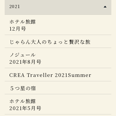
家庭画報 プレミアムライト
の一流ホテル・リゾート＆名宿 2025-
CASA BRUTAS 【新装版】温泉 200
宿
2021
2024年2月号
2026」
近代建築
Discover Japan Travel 2024-2025
ホテル旅館
婦人画報
旅行読売 2025年9月号
2022年12月号
12月号
2024年1月号
じゃらん 大人のちょっと贅沢な旅
PLATINUM RURUBU vol.15
PAVONE SUMMER/AUTUMN 2022
2024-2025
じゃらん大人のちょっと贅沢な旅
PLATINUM RURUBU
Japan Brand Collection2025
vol.12
ホテル旅館
ヴァンサンカン 25ans 2024年9月号
ノジュール
2022年5月号
婦人画報 2025.4月号
2021年8月号
今、行きたい 日本の憧れホテル
5つ星の宿 2024-2025年版
BEST100
５つ星の宿
Discover Japan 2025.5月号
CREA Traveller 2021Summer
【2024年版】
PLATINUM RURUBU vol.13
ホテル旅館
5つ星の宿 2025年5月号
５つ星の宿
Discover Japan増刊
男の隠れ家
2022年4月号
「ニッポンの一流ホテルリゾート＆名宿
2024年 6月号
CREA Due 楽しいひとり温泉。2025
ホテル旅館
2023-2024」
2021年5月号
Japan Brand Collection 2024
婦人画報 創刊120周年 新年特大号