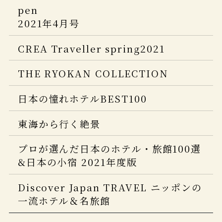
サ旅 2024
旅館・ホテル TOP100
2025年1月号
pen
サウナ＆スパ＆日帰り温泉＆スーパー銭
2021年4月号
湯
婦人画報
じゃらん 大人のちょっと贅沢な旅2025
2024年4月号
CREA Traveller spring2021
プロが選んだ日本のホテル・旅館
100選&日本の子宿
CREA Due
THE RYOKAN COLLECTION
「楽しいひとり温泉。2024」(ひとり温
ホテル旅館
泉ガイド 最新版)
日本の憧れホテルBEST100
2023年10月号
東海から行く絶景
商店建築
2023年9月号
プロが選んだ日本のホテル・旅館100選
&日本の小宿 2021年度版
一生に一度は泊まりたい！
奇跡の絶景宿
Discover Japan TRAVEL ニッポンの
一流ホテル＆名旅館
商店建築
2023年4月号