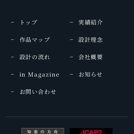
家庭画報
家庭画報
2010年
2012年9月
クラシックホテルさんぽ
2011年
HERS
2019年2月号
2015年 07 月号
一個人
美的 (BITEKI)
MEN’S EX
CREA
トップ
実績紹介
marisol
2014年7月号
2010年 6月号
2012年7月
2013年 07月号
2011年 9月号
MONOCLE（モノクルマガジン）
作品マップ
設計理念
VISA
商店建築
Discover Japan
家庭画報
月刊ホテル旅館
商店建築
6月号
2010年 5月号
2012年6月
2013年7月号
2011年 9月号
2015年6月号
設計の流れ
会社概要
5つ星の宿
商店建築
ホテル旅館
婦人画報
UOMO
JALグループ機内誌 SKYWARD
2014年版
2010年3月号
2012年6月号
in Magazine
お知らせ
2013年7月号
2011年 9月号
2015年6月
La Vie 日本的理想旅店100＋
ELLE TV
LEON
お問い合わせ
MAQUIA
The Wall Street Journal.ウェブ版
2012年5月
2013年7月号
2011年 9月号
日経おとなのOFF
死ぬまでに行きたい！世界の絶景 ホテ
2014年5月号
麗しの癒宿
東京カレンダー
婦人画報
ル編
2012 年
2013年7月号
2011年 8月号
婦人画報
5つ星の宿
2014年 05月号