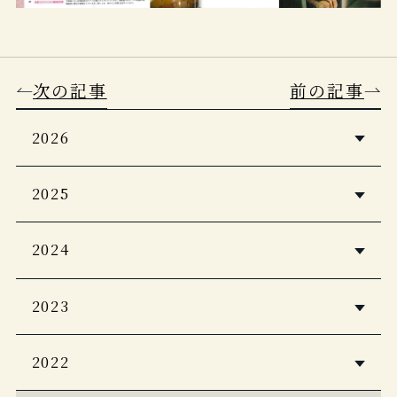
次の記事
前の記事
2026
5つ星の宿2026・2027
2025
Casa BRUTUS 2026年4月号
婦人画報2026年1月号
2024
Discover Japan 2026年5月号
PLATINUM RURUBU vol.16
自由気ままに楽しむ極上ひとり温泉
2023
Japan Brand Collection2026
CREA Due 2026 冬号
客室露天風呂＆貸し切り風呂の宿
至極のお籠り宿 全国版
2022
Discover Japan_TRAVEL 「ニッポン
一生に一度は泊まりたい！私のご褒美