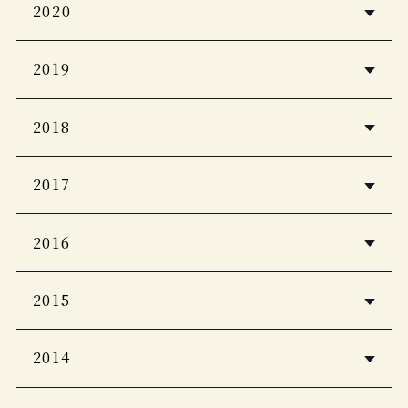
2020
観光経済新聞
2019
ホテル旅館
ホテル旅館
2018
2020年11月号
2019年11月号
ホテル旅館
JCB THE PREMIUM 2020年8月号
2017
家庭画報
2019年１月号
2020年1月号
婦人画報
DCカード会報誌
2016
男の隠れ家 2019年1月号
2020年11月号
pａｒｔｎｅｒ 1-2月号
HERS
2019年12月号
観光経済新聞
ホテル旅館
PARTNER 2020年8月号
2015
Pen
12月号
2018年1月号
Discover Japan
一度は泊まってみたい！究極の宿
ホテル旅館
coccala
2014
2019年12月号
ホテル旅館
2020年9月号
2015-2016冬号
日本の新絶景
ホテル旅館
11月号
EVEN