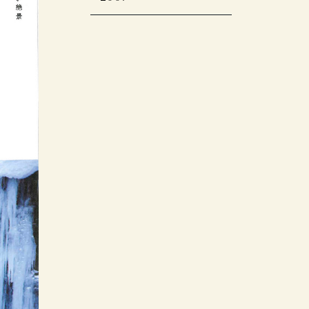
2013
2020
2015年 11 月号
＞2011
週刊ゴルフダイジェス
2008年12月号
Discover Japan
商店建築
婦人画報
2014年9月号
2019年8・9月号
2009年12月号
ェブサイト版
ト
個人予約の旅と宿 山陰
TRAVEL ニッポンの一
2023年4月号
2011年12月号
2017年8月
JALグループ機内誌
商店建築
Discover Japan
プロが選んだ日本のホ
記念日を過ごしたい晴
2013 Ｎｏ.35 9月17号
婦人画報
流ホテル＆名旅館
FRaU 2014年9月号
Discover Japan
Discover Japan
Skyward
2007年11月号
2020年2月号
テル・旅館100選
宿
ホテル旅館
2008年10月号
OZmagazineTravel
TRAVEL
Travel Vol.2
Miyagi Brand
2012年10月
&日本の小宿 2016年度
2010年
プロが選んだ日本のホ
3月
2011年12月号
月刊ホテル旅館
2019年7月号
2009年
Collection2017
庭
日本の絶景 最新版
版
テル・旅館100選&日本
自遊人
2014年8月号
じゃらん おとなのため
2007年9月号
商店建築
商店建築
の小宿 2014年度版
2008.5月号
ホテル旅館
JCB THE PREMIUM
商店建築
婦人画報
ELLE JAPON
のちょっと贅沢な旅
BRUTUS
2010年 11月号
2011年11月号
Discover Japan
2019年5月号
2009年8月号
2017年8月号
2020年３月号
2012年9月
2015年 8/15 号
ホテル旅館
AGORA
月刊ホテル旅館
TRAVEL
個室露天&貸し切り風
8・9合併号 2013
2008年3月号
VOLARE
FIGARO japon
Discover Japan
25ans
JALグループ機内誌
JALグループ機内誌
情報誌「VISA」に「ホ
呂の宿
2011年 秋号
CREA Traveller (ク
2019年７月号
vol.5
2017年8月号
Skyward
SKYWARD
テル川久」が掲載され
2010年
25ans
月刊ホテル旅館
レア・トラベラー)
2009年
2012年9月
2015年8月
ました。
2013年 09月号
2008年2月号
glo time
2014年 07月号
ホテル旅館
5つ星の宿
家庭画報 国際版
2011年
2019年6月号
ROYAL ROAD
プロが選んだ日本のホ
味之宿 究極旅館美学
2010年 秋冬号
和樂
LLIO リリオ vol.35
2009年
Hanako Trip
テル・旅館100選&日本
2013年 09月号
25ans
2014夏号
５つ星の宿
の小宿 2013年度版
庭
25ans
2011年 10月号
25ans
Discover Japan
2015年 08 月号
2010年 9月号
Richesse 2013
旅に出るなら
日本の新絶景
2009年1月号
TRAVEL
LEON
SUMME no.4
おとなのためのちょっ
2012年9月
プロが選んだ日本のホ
ホテル旅館
と贅沢な旅
銀座室礼
CREA
GOLF DIGEST・
テル・旅館100選
2010年8月号
pen
2011年
vol.9 2014春夏
2019年 2・3月号
Traveler
東京カレンダー
&日本の小宿 2015年度
2013年7月号