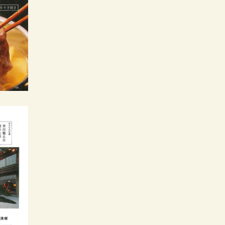
2015年版
TRAVEL ニッポンの名
2011年6月号
CREA Traveller
宿
FRaU
2012年
誘いたい店
和樂
2014年 04月号
2015
LIFE STYLE DOOR
2011年6月号
SIGNATURE
vol.32
Discover Japan
2012年4月号
Richer別冊
Richer
Vol.33
淡路島
LEON
2011年5月号
2014年4月号
美ST
2013年3月号
2012年5月号
OZmagazine TRIP
和樂
東京カレンダー
2015年4月号
ミセスTravel
2011年5月号
2014年 04月号
婦人画報
2013年1月号
2012年4月号
家庭画報
月刊ホテル旅館
大人の癒し宿
2015年 04月号
婦人画報
2011年 4月号
2014 ～東日本編～
LEON
2013年1月号
2012年4月号
月刊外戸本・露天風呂
東京カレンダー
美ST
付き客室の温泉宿
2011年 3月号
2014年3月号
DiscoverJapanTravel
2012年
UOMO
2011年2月号
BAILA
2012年2月号
CREA
2011年1月号
Discover Japan