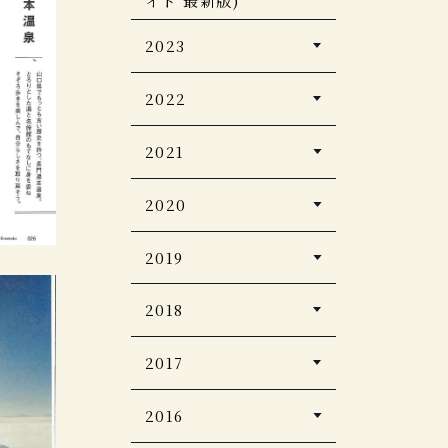
イド 最新版)
2023
至極のお籠り宿 全国版
2022
家庭画報 プレミアムラ
CASA BRUTAS 【新
2021
イト
装版】温泉 200
2024年2月号
ホテル旅館
2020
近代建築
婦人画報
12月号
2022年12月号
2024年1月号
観光経済新聞
2019
じゃらん大人のちょっ
PAVONE
PLATINUM
と贅沢な旅
SUMMER/AUTUMN
ホテル旅館
RURUBU
ホテル旅館
2022
2018
2020年11月号
vol.12
ノジュール
2019年11月号
2021年8月号
ホテル旅館
JCB THE PREMIUM
今、行きたい 日本の
ホテル旅館
2017
家庭画報
2022年5月号
2020年8月号
憧れホテルBEST100
2019年１月号
CREA Traveller
2020年1月号
【2024年版】
2021Summer
５つ星の宿
DCカード会報誌
婦人画報
2016
男の隠れ家 2019年1月
HERS
pａｒｔｎｅｒ 1-2月号
2020年11月号
Discover Japan増刊
号
５つ星の宿
2019年12月号