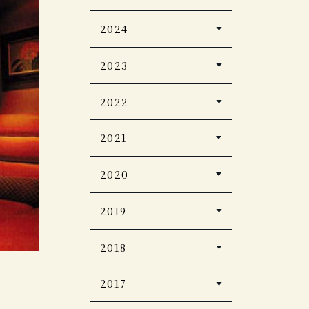
Casa BRUTUS 2026
婦人画報2026年1月号
2024
年4月号
PLATINUM
Discover Japan
自由気ままに楽しむ極
2023
RURUBU vol.16
2026年5月号
上ひとり温泉
CREA Due 2026 冬号
至極のお籠り宿 全国版
Japan Brand
2022
客室露天風呂＆貸し切
Collection2026
り風呂の宿
Discover
家庭画報 プレミアムラ
CASA BRUTAS 【新
Japan_TRAVEL 「ニ
2021
イト
一生に一度は泊まりた
装版】温泉 200
ッポンの一流ホテル・
2024年2月号
い！私のご褒美宿
リゾート＆名宿 2025-
ホテル旅館
2020
近代建築
2026」
婦人画報
12月号
Discover Japan
2022年12月号
2024年1月号
Travel 2024-2025
旅行読売 2025年9月号
観光経済新聞
2019
じゃらん大人のちょっ
PAVONE
PLATINUM
と贅沢な旅
じゃらん 大人のちょっ
SUMMER/AUTUMN
PLATINUM
ホテル旅館
RURUBU
と贅沢な旅 2024-2025
ホテル旅館
2022
2018
RURUBU vol.15
2020年11月号
vol.12
ノジュール
2019年11月号
2021年8月号
ヴァンサンカン 25ans
ホテル旅館
Japan Brand
JCB THE PREMIUM
今、行きたい 日本の
ホテル旅館
2017
2024年9月号
家庭画報
2022年5月号
Collection2025
2020年8月号
憧れホテルBEST100
2019年１月号
CREA Traveller
2020年1月号
【2024年版】