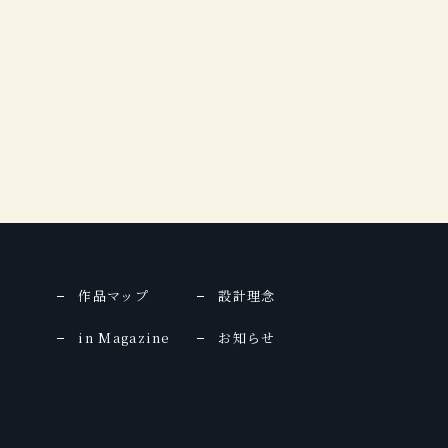
商店建築
記念日を過ごしたい晴
婦人画報
Discover Japan
2007年11月号
宿
2008年10月号
Travel Vol.2
2010年
2009年
庭
自遊人
2007年9月号
商店建築
2008.5月号
商店建築
2010年 11月号
2009年8月号
月刊ホテル旅館
個室露天&貸し切り風
2008年3月号
Discover Japan
呂の宿
vol.5
2010年
月刊ホテル旅館
2009年
2008年2月号
家庭画報 国際版
ROYAL ROAD
2010年 秋冬号
2009年
作品マップ
設計理念
25ans
25ans
2010年 9月号
in Magazine
お知らせ
2009年1月号
ホテル旅館
2010年8月号
日本の美宿