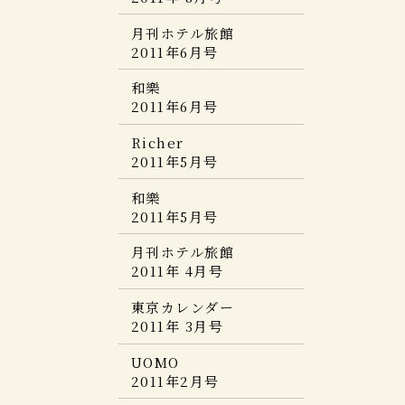
NILLE’S NILE
サライ増刊 旅サライ
2012年5月号
5つ星の宿
Discover Japan
月刊ホテル旅館
2014春号
2015年版
TRAVEL ニッポンの名
2011年6月号
CREA Traveller
宿
FRaU
2012年
誘いたい店
和樂
2014年 04月号
2015
LIFE STYLE DOOR
2011年6月号
SIGNATURE
vol.32
Discover Japan
2012年4月号
Richer別冊
Richer
Vol.33
淡路島
LEON
2011年5月号
2014年4月号
美ST
2013年3月号
2012年5月号
OZmagazine TRIP
和樂
東京カレンダー
2015年4月号
ミセスTravel
2011年5月号
2014年 04月号
婦人画報
2013年1月号
2012年4月号
家庭画報
月刊ホテル旅館
大人の癒し宿
2015年 04月号
婦人画報
2011年 4月号
2014 ～東日本編～
LEON
2013年1月号
2012年4月号
月刊外戸本・露天風呂
東京カレンダー
美ST
付き客室の温泉宿
2011年 3月号
2014年3月号
DiscoverJapanTravel
2012年
UOMO
2011年2月号
BAILA