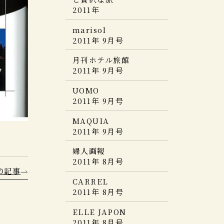
CREA
GOLF DIGEST・
テル・旅館100選
pen
2011年
vol.9 2014春夏
2019年 2・3月号
Traveler
東京カレンダー
&日本の小宿 2015年度
2013年7月号
2012年9月
版
marisol
家庭画報
家庭画報
SIGNATURE4
クラシックホテルさん
2011年 9月号
2019年2月号
月号
MEN’S EX
HERS
ぽ
一個人
2012年7月
2015年 07 月号
月刊ホテル旅館
2014年7月号
CREA
2011年 9月号
Discover Japan
MONOCLE（モノクル
2013年 07月号
VISA
2012年6月
マガジン）
UOMO
6月号
家庭画報
2011年 9月号
ホテル旅館
商店建築
2013年7月号
5つ星の宿
2012年6月号
2015年6月号
MAQUIA
2014年版
婦人画報
2011年 9月号
ELLE TV
JALグループ機内誌
2013年7月号
La Vie 日本的理想旅
2012年5月
SKYWARD
婦人画報
店100＋
2015年6月
LEON
2011年 8月号
麗しの癒宿
2013年7月号
の記事
日経おとなのOFF
2012 年
The Wall Street
CARREL
2014年5月号
Journal.ウェブ版
東京カレンダー
2011年 8月号
商店建築
2013年7月号
婦人画報
2012年5月号
死ぬまでに行きたい！
ELLE JAPON
2014年 05月号
世界の絶景 ホテル編
日本百名宿
2011年 8月号