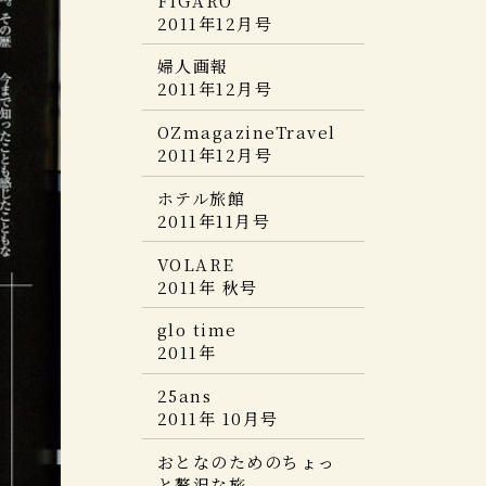
FIGARO
JCAP7 サイトオープン
版
2017特別版
ミシュランガイド京
冬の気ままなひとり
2013年 10月号
の小宿 2021年度版
奇跡の絶景宿
2011年12月号
都・大阪・神戸・奈良
旅。
美ST
美ストMay
月刊ホテル旅館
和樂
ＦＩＧＡＲＯ・ｊｐウ
2013
2020
2015年 11 月号
週刊ゴルフダイジェス
Discover Japan
商店建築
婦人画報
2014年9月号
2019年8・9月号
ェブサイト版
ト
個人予約の旅と宿 山陰
TRAVEL ニッポンの一
2023年4月号
2011年12月号
2017年8月
JALグループ機内誌
Discover Japan
プロが選んだ日本のホ
2013 Ｎｏ.35 9月17号
流ホテル＆名旅館
FRaU 2014年9月号
Discover Japan
Skyward
2020年2月号
テル・旅館100選
ホテル旅館
OZmagazineTravel
TRAVEL
Miyagi Brand
2012年10月
&日本の小宿 2016年度
プロが選んだ日本のホ
3月
2011年12月号
月刊ホテル旅館
2019年7月号
Collection2017
日本の絶景 最新版
版
テル・旅館100選&日本
2014年8月号
じゃらん おとなのため
商店建築
の小宿 2014年度版
ホテル旅館
JCB THE PREMIUM
婦人画報
ELLE JAPON
のちょっと贅沢な旅
BRUTUS
2011年11月号
Discover Japan
2019年5月号
2017年8月号
2020年３月号
2012年9月
2015年 8/15 号
ホテル旅館
AGORA
TRAVEL
8・9合併号 2013
VOLARE
FIGARO japon
25ans
JALグループ機内誌
JALグループ機内誌
情報誌「VISA」に「ホ
2011年 秋号
CREA Traveller (ク
2019年７月号
2017年8月号
Skyward
SKYWARD
テル川久」が掲載され
25ans
レア・トラベラー)
2012年9月
2015年8月
ました。
2013年 09月号
glo time
2014年 07月号
ホテル旅館
5つ星の宿
2011年
2019年6月号
プロが選んだ日本のホ
味之宿 究極旅館美学
和樂
LLIO リリオ vol.35
Hanako Trip
テル・旅館100選&日本
2013年 09月号
25ans
2014夏号
５つ星の宿
の小宿 2013年度版
庭
2011年 10月号
Discover Japan
2015年 08 月号
Richesse 2013
旅に出るなら
日本の新絶景
TRAVEL
LEON
SUMME no.4
おとなのためのちょっ
2012年9月
プロが選んだ日本のホ
と贅沢な旅
銀座室礼