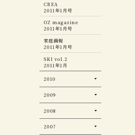
2012年2月号
CREA
2011年1月号
Discover Japan
2012年2月号
OZ magazine
2011年1月号
Hanako
2012年no.1010
家庭画報
2011年1月号
家庭画報
2012年2月号
SKI vol.2
2011年1月
美ST
2012年1月号
2010
CREA Traveller
2009
2011年冬号
商店建築
2008
じゃらん スゴい！温泉
2009年12月号
宿
＜完全保存版・関東版
月刊ホテル旅館
2007
月刊ホテル旅館
＞2011
2008年12月号
2009年12月号