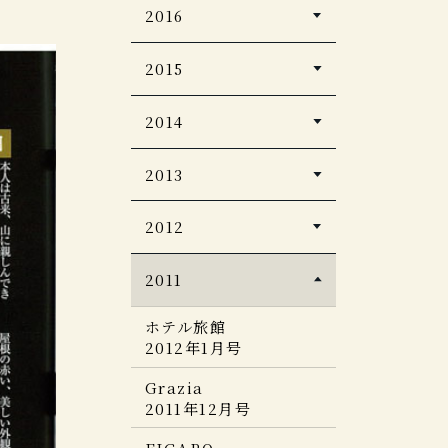
2021Summer
5つ星の宿 2024-2025
５つ星の宿
DCカード会報誌
婦人画報 2025.4月号
婦人画報
2016
男の隠れ家 2019年1月
年版
HERS
pａｒｔｎｅｒ 1-2月号
2020年11月号
Discover Japan増刊
号
５つ星の宿
2019年12月号
ホテル旅館
Discover Japan
「ニッポンの一流ホテ
観光経済新聞
PLATINUM
2015
2022年4月号
Pen
2025.5月号
PARTNER 2020年8月
ホテル旅館
ルリゾート＆名宿
ホテル旅館
RURUBU vol.13
Discover Japan
2018年1月号
号
12月号
2023-2024」
2021年5月号
一度は泊まってみた
2019年12月号
5つ星の宿 2025年5月
coccala
2014
い！究極の宿
男の隠れ家
日本の新絶景
号
ホテル旅館
2015-2016冬号
ホテル旅館
サ旅 2024
pen
2024年 6月号
EVEN
2020年9月号
11月号
サウナ＆スパ＆日帰り
2021年4月号
ホテル旅館
2019年9月号
eclat (エクラ) 2015年
HERS
CREA Due 楽しいひ
2013
月刊ホテル旅館
温泉＆スーパー銭湯
7月
Japan Brand
02月号
2017年９月号
とり温泉。2025
５つ星の宿
心なごむ美宿
CREA Traveller
Collection 2024
首都圏 美味しいドライ
Domani
月刊ホテル旅館
プロが選んだ日本のホ
spring2021
日本名宿５０選 究極の
2012
旅館・ホテル TOP100
ブ
月刊ホテル旅館
GG
婦人画報 創刊120周
VISA 6月号
2015年 12 月号
5つ星の宿
テル・旅館
宿
2017年10月号
年 新年特大号 2025年1
pen
THE RYOKAN
100選&日本の子宿
婦人画報
眺めの良い店
月刊ホテル旅館
住まいの提案、秋田
ホテル旅館
月号
一度は泊まってみたい!
2011
TURNS 2018APR
2013年10月号
COLLECTION
東京カレンダーＭＯＯ
2024年4月号
2014年12月号
一生に一度は行くべき
2012年冬号
2020年4月号
世界の究極ホテル
Vol.28
ホテル旅館
ＫＳ 今宵特等席
一生に一度は泊まって
東海の絶景
じゃらん 大人のちょっ
決定版
旅サライ
日本の憧れホテル
2023年10月号
ホテル旅館
CREA Due
みたい！
和樂
ホテル旅館
旅色 何度も行きたい日
と贅沢な旅2025
CREA
BEST100
LEON 7月号
2012年1月号
「楽しいひとり温泉。
世界の究極ホテル
2014年 12月号
ミセス
2012年12月号
本のいい宿
GQ Japan
2018年 2・3月号
じゃらん 大人のちょっ
商店建築
2024」(ひとり温泉ガ
2017年7月号
12月号
と贅沢な旅
東海から行く絶景
5つ星の宿
2023年9月号
Grazia
プロが選んだ日本のホ
婦人画報
イド 最新版)
シグネチャー
オセラ
2013-2014秋冬
2011年12月号
テル・旅館100選
2014年10月号
ミシュランガイド北海
2012年12月号
2020 1-2号
ミシュランガイド兵庫
プロが選んだ日本のホ
ＨＯＴＥＬ＆ＬＯＤＧ
一生に一度は泊まりた
&日本の小宿 2019年度
道
2016 特別版
EVEN
テル・旅館100選&日本
Ｅ
い！