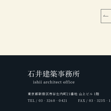
東京都新宿区市谷左内町21番地 山上ビル 1階
TEL / 03‐3260‐0421
FAX / 03‐3235‐1