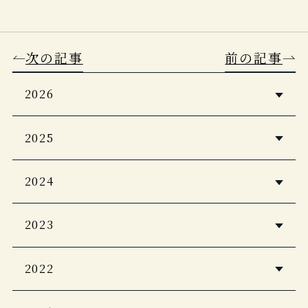
次の記事
前の記事
2026
5つ星の宿2026・2027
2025
Casa BRUTUS 2026年4月号
婦人画報2026年1月号
2024
Discover Japan 2026年5月号
PLATINUM RURUBU vol.16
自由気ままに楽しむ極上ひとり温泉
2023
Japan Brand Collection2026
CREA Due 2026 冬号
客室露天風呂＆貸し切り風呂の宿
至極のお籠り宿 全国版
2022
Discover Japan_TRAVEL 「ニッポン
一生に一度は泊まりたい！私のご褒美
家庭画報 プレミアムライト
の一流ホテル・リゾート＆名宿 2025-