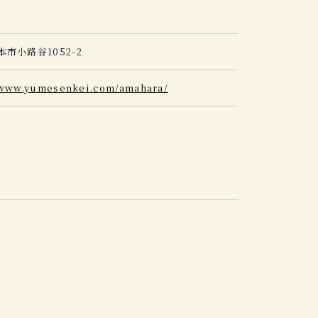
市小路谷1052-2
/www.yumesenkei.com/amahara/