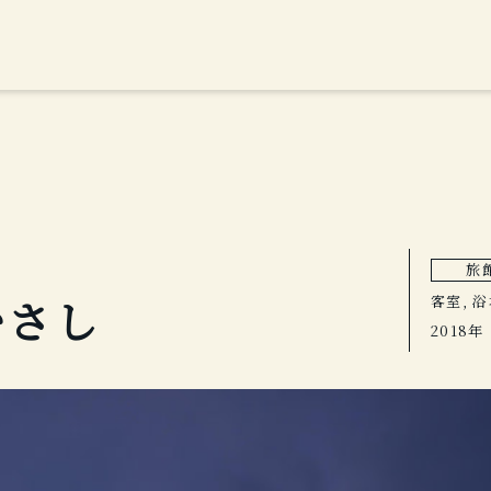
旅
むさし
客室, 
2018年