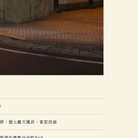
年
修・屋上露天風呂・客室改装
県西牟婁郡白浜町868