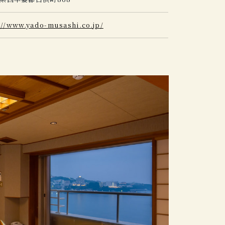
://www.yado-musashi.co.jp/