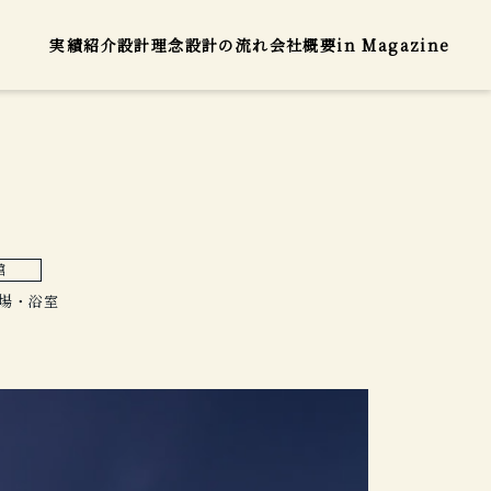
実績紹介
設計理念
設計の流れ
会社概要
in Magazine
館
浴場・浴室