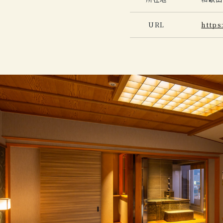
URL
https