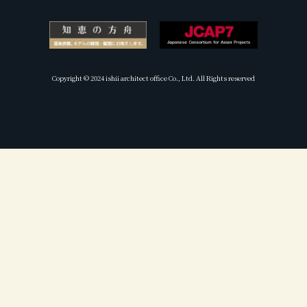
Copyright © 2024 ishii architect office Co., Ltd. All Rights reserved