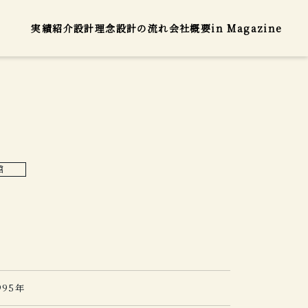
実績紹介
設計理念
設計の流れ
会社概要
in Magazine
館
995年