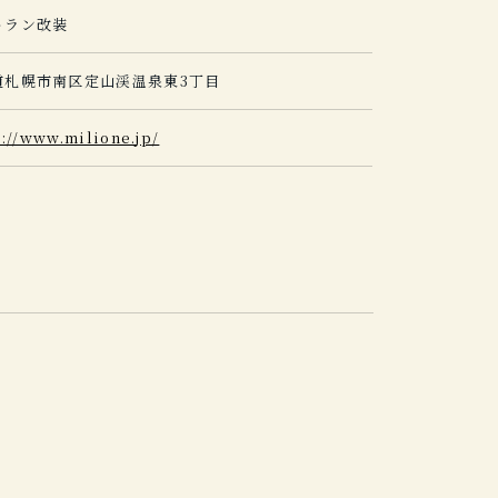
トラン改装
道札幌市南区定山渓温泉東3丁目
s://www.milione.jp/