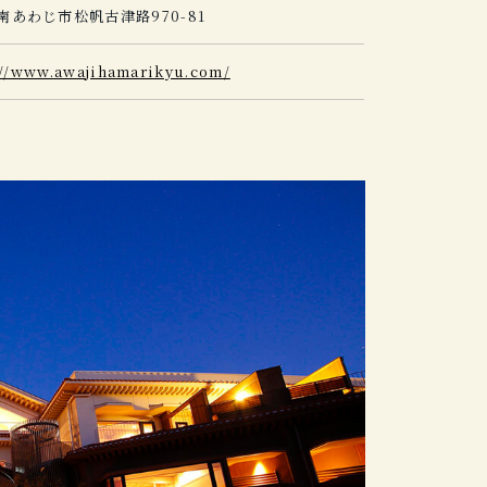
南あわじ市松帆古津路970-81
://www.awajihamarikyu.com/