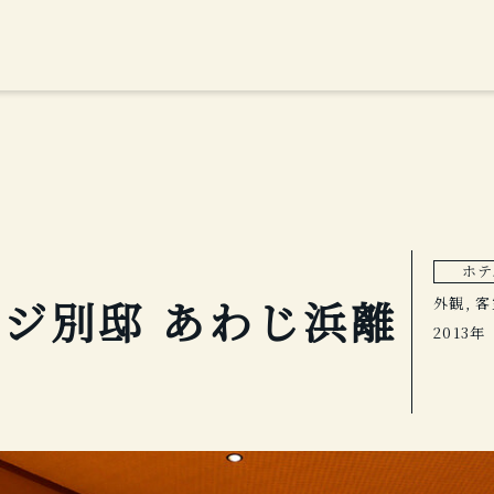
ホテ
ジ別邸 あわじ浜離
外観, 
2013年